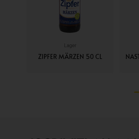
Lager
 CL
ZIPFER MÄRZEN 50 CL
NAS
VAI AI DETTAGLI
1