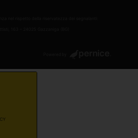
za nel rispetto della riservatezza dei segnalanti:
attisti, 163 – 24025 Gazzaniga (BG)
Powered by
ACY