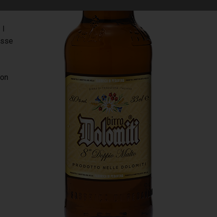
 I
asse
con