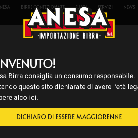
NESA
BIRRE CONFEZIONATE
FUSTI
SERVIZI
NEWS
ENVENUTO!
sa Birra consiglia un consumo responsabile.
tando questo sito dichiarate di avere l’età leg
bere alcolici.
DICHIARO DI ESSERE MAGGIORENNE