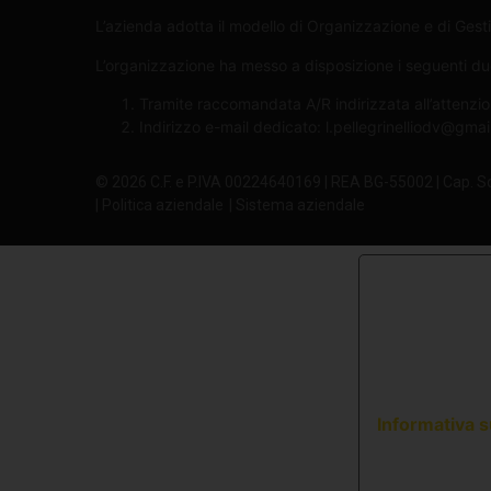
L’azienda adotta il modello di Organizzazione e di Gesti
L’organizzazione ha messo a disposizione i seguenti due 
Tramite raccomandata A/R indirizzata all’attenzio
Indirizzo e-mail dedicato:
l.pellegrinelliodv@gma
© 2026 C.F. e P.IVA 00224640169 | REA BG-55002 | Cap. S
| Politica aziendale
| Sistema aziendale
Informativa s