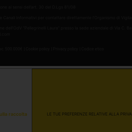
one ai sensi dell’art. 30 del D.Lgs 81/08
Canali Informativi per contattare direttamente l’Organismo di Vigilan
ne dell’OdV “Pellegrinelli Laura” presso la sede aziendale di Via C. B
il.com
oc. 500.000€
| Cookie policy
| Privacy policy
| Codice etico
ulla raccolta
LE TUE PREFERENZE RELATIVE ALLA PRIV