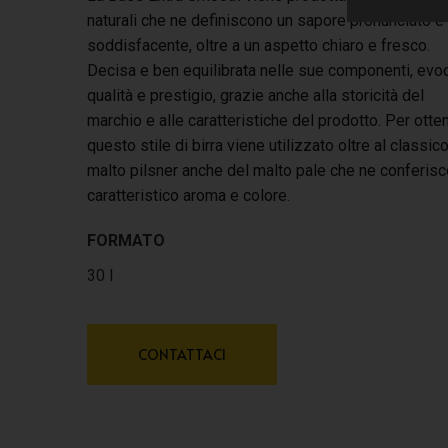
naturali che ne definiscono un sapore pronunciato e
soddisfacente, oltre a un aspetto chiaro e fresco.
Decisa e ben equilibrata nelle sue componenti, evo
qualità e prestigio, grazie anche alla storicità del
marchio e alle caratteristiche del prodotto. Per otte
questo stile di birra viene utilizzato oltre al classic
malto pilsner anche del malto pale che ne conferisce
caratteristico aroma e colore.
FORMATO
30 l
CONTATTACI