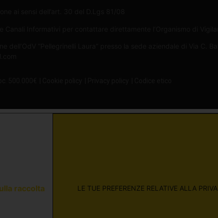
one ai sensi dell’art. 30 del D.Lgs 81/08
Canali Informativi per contattare direttamente l’Organismo di Vigilan
ne dell’OdV “Pellegrinelli Laura” presso la sede aziendale di Via C. B
il.com
oc. 500.000€
| Cookie policy
| Privacy policy
| Codice etico
ulla raccolta
LE TUE PREFERENZE RELATIVE ALLA PRIV