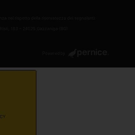
za nel rispetto della riservatezza dei segnalanti:
attisti, 163 – 24025 Gazzaniga (BG)
Powered by
ACY