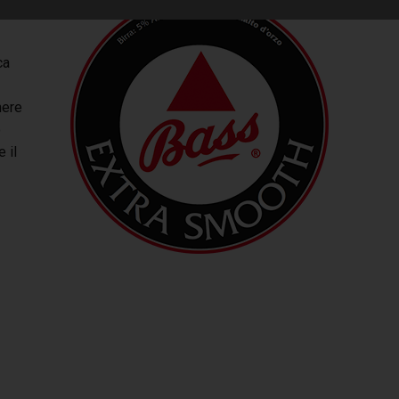
ca
nere
o
 il