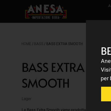
A
HOME
/
BASS
/ BASS EXTRA SMOOTH
B
Ane
BASS EXTRA
Visi
SMOOTH
per 
Lager
La Bass Extra Smooth viene prodotta con ingredient