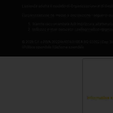
L’azienda adotta il modello di Organizzazione e di Gesti
L’organizzazione ha messo a disposizione i seguenti due 
Tramite raccomandata A/R indirizzata all’attenzio
Indirizzo e-mail dedicato:
l.pellegrinelliodv@gma
© 2026 C.F. e P.IVA 00224640169 | REA BG-55002 | Cap. S
| Politica aziendale
| Sistema aziendale
Informativa s