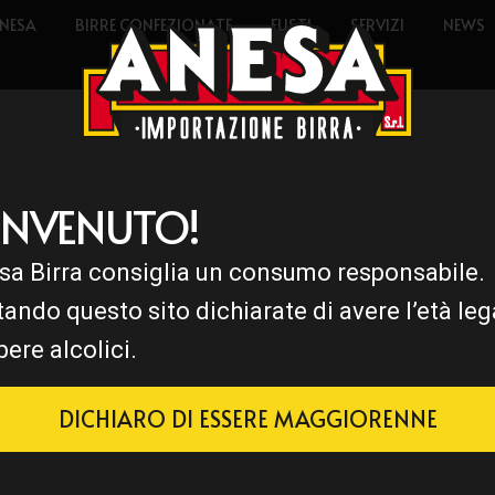
NESA
BIRRE CONFEZIONATE
FUSTI
SERVIZI
NEWS
ENVENUTO!
sa Birra consiglia un consumo responsabile.
tando questo sito dichiarate di avere l’età leg
bere alcolici.
DICHIARO DI ESSERE MAGGIORENNE
i