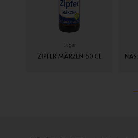
Lager
 CL
ZIPFER MÄRZEN 50 CL
NAS
VAI AI DETTAGLI
1