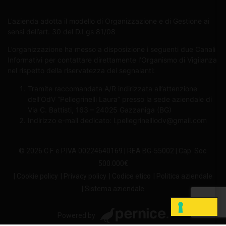
L’azienda adotta il modello di Organizzazione e di Gestione ai
sensi dell’art. 30 del D.Lgs 81/08
L’organizzazione ha messo a disposizione i seguenti due Canali
Informativi per contattare direttamente l’Organismo di Vigilanza
nel rispetto della riservatezza dei segnalanti:
Tramite raccomandata A/R indirizzata all’attenzione
dell’OdV “Pellegrinelli Laura” presso la sede aziendale di
Via C. Battisti, 163 – 24025 Gazzaniga (BG)
Indirizzo e-mail dedicato:
l.pellegrinelliodv@gmail.com
© 2026 C.F. e P.IVA 00224640169 | REA BG-55002 | Cap. Soc.
500.000€
| Cookie policy
| Privacy policy
| Codice etico
| Politica aziendale
| Sistema aziendale
Powered by