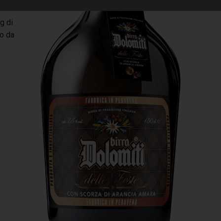
,
g di
to da