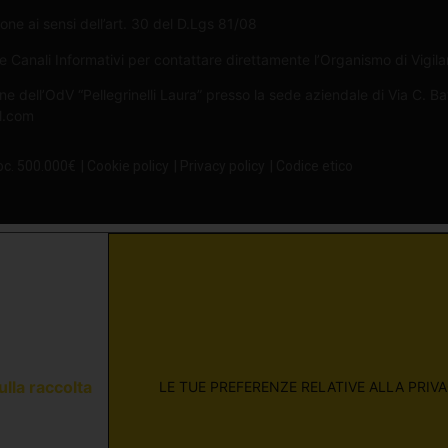
one ai sensi dell’art. 30 del D.Lgs 81/08
Canali Informativi per contattare direttamente l’Organismo di Vigilan
ne dell’OdV “Pellegrinelli Laura” presso la sede aziendale di Via C. B
il.com
oc. 500.000€
| Cookie policy
| Privacy policy
| Codice etico
ulla raccolta
LE TUE PREFERENZE RELATIVE ALLA PRIV