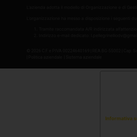
L’azienda adotta il modello di Organizzazione e di Gesti
L’organizzazione ha messo a disposizione i seguenti due 
Tramite raccomandata A/R indirizzata all’attenzio
Indirizzo e-mail dedicato:
l.pellegrinelliodv@gma
© 2026 C.F. e P.IVA 00224640169 | REA BG-55002 | Cap. S
| Politica aziendale
| Sistema aziendale
Informativa s