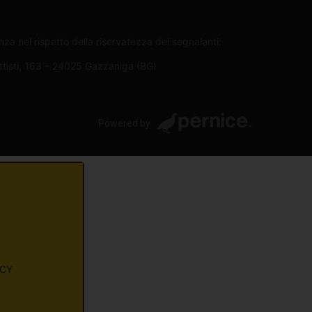
za nel rispetto della riservatezza dei segnalanti:
attisti, 163 – 24025 Gazzaniga (BG)
Powered by
ACY