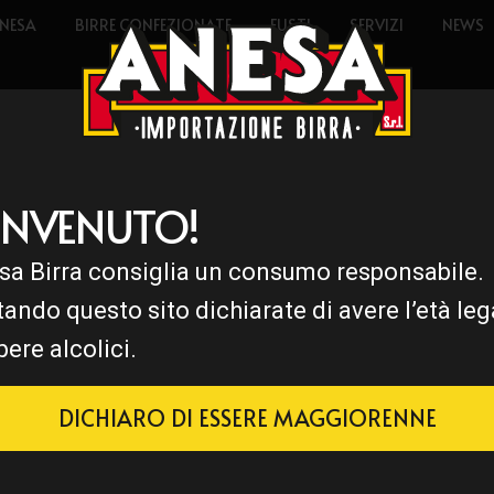
NESA
BIRRE CONFEZIONATE
FUSTI
SERVIZI
NEWS
ENVENUTO!
sa Birra consiglia un consumo responsabile.
tando questo sito dichiarate di avere l’età leg
bere alcolici.
DICHIARO DI ESSERE MAGGIORENNE
on