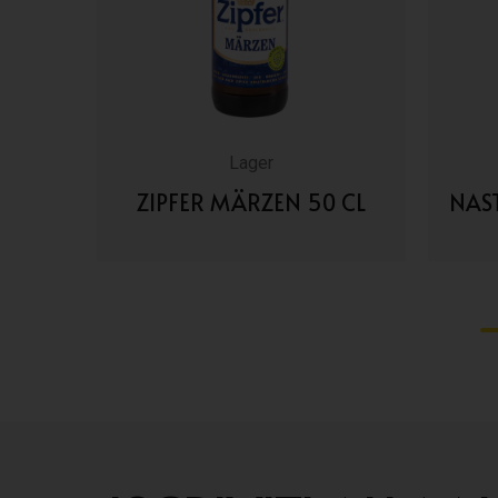
Lager
 CL
ZIPFER MÄRZEN 50 CL
NAS
VAI AI DETTAGLI
1