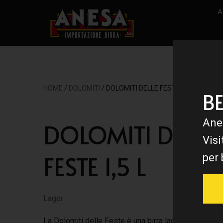
A
HOME
/
DOLOMITI
/ DOLOMITI DELLE FESTE 1,5 L
B
Ane
DOLOMITI DELLE
Visi
FESTE 1,5 L
per 
Lager
La Dolomiti delle Feste è una birra lager speziata c