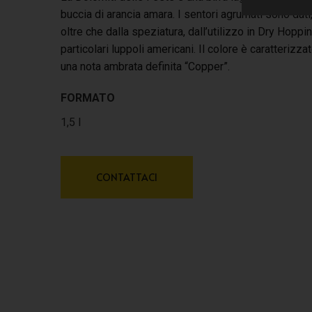
buccia di arancia amara. I sentori agrumati sono dati
oltre che dalla speziatura, dall’utilizzo in Dry Hoppin
particolari luppoli americani. Il colore è caratterizza
una nota ambrata definita “Copper”.
FORMATO
1,5 l
CONTATTACI