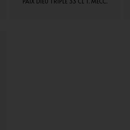
PAIX DIEU TRIPLE 33 CL T. MECC.
VAI AI DETTAGLI