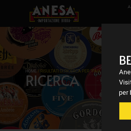
A
B
Ane
HOME
/ RISULTATI DI RICERCA PER “PAIX DIEU”
RICERCA
Visi
per 