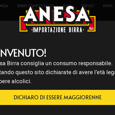
NESA
BIRRE CONFEZIONATE
FUSTI
SERVIZI
NEWS
ENVENUTO!
sa Birra consiglia un consumo responsabile.
tando questo sito dichiarate di avere l’età leg
bere alcolici.
DICHIARO DI ESSERE MAGGIORENNE