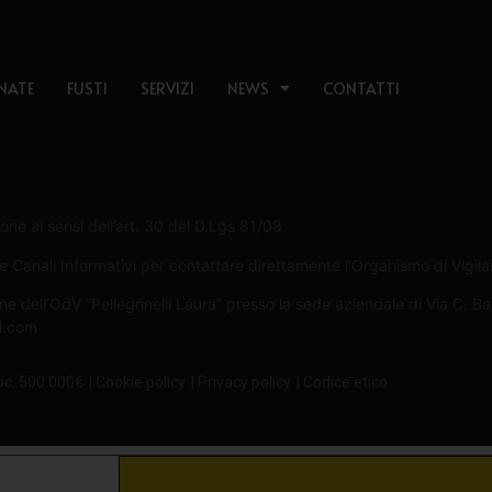
NATE
FUSTI
SERVIZI
NEWS
CONTATTI
one ai sensi dell’art. 30 del D.Lgs 81/08
Canali Informativi per contattare direttamente l’Organismo di Vigilan
ne dell’OdV “Pellegrinelli Laura” presso la sede aziendale di Via C. B
il.com
oc. 500.000€
| Cookie policy
| Privacy policy
| Codice etico