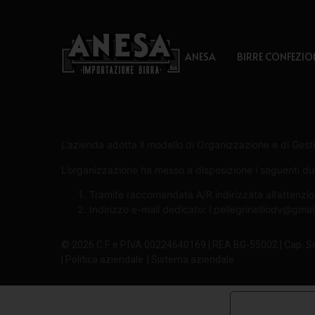
ANESA
BIRRE CONFEZIO
L’azienda adotta il modello di Organizzazione e di Gesti
L’organizzazione ha messo a disposizione i seguenti due 
Tramite raccomandata A/R indirizzata all’attenzio
Indirizzo e-mail dedicato:
l.pellegrinelliodv@gma
© 2026 C.F. e P.IVA 00224640169 | REA BG-55002 | Cap. S
| Politica aziendale
| Sistema aziendale