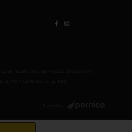
za nel rispetto della riservatezza dei segnalanti:
attisti, 163 – 24025 Gazzaniga (BG)
Powered by