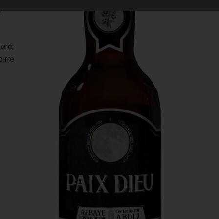
r
tere;
birre