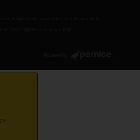
za nel rispetto della riservatezza dei segnalanti:
attisti, 163 – 24025 Gazzaniga (BG)
Powered by
ACY