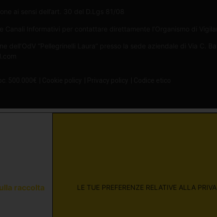
one ai sensi dell’art. 30 del D.Lgs 81/08
Canali Informativi per contattare direttamente l’Organismo di Vigilan
ne dell’OdV “Pellegrinelli Laura” presso la sede aziendale di Via C. B
il.com
oc. 500.000€
| Cookie policy
| Privacy policy
| Codice etico
ulla raccolta
LE TUE PREFERENZE RELATIVE ALLA PRIV