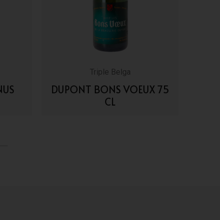
Triple Belga
NUS
DUPONT BONS VOEUX 75
GOUD
CL
VAI AI DETTAGLI