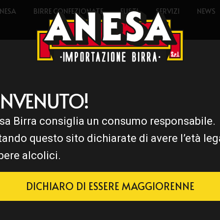
NESA
BIRRE CONFEZIONATE
FUSTI
SERVIZI
NEWS
ENVENUTO!
sa Birra consiglia un consumo responsabile.
tando questo sito dichiarate di avere l’età leg
bere alcolici.
DICHIARO DI ESSERE MAGGIORENNE
eu,