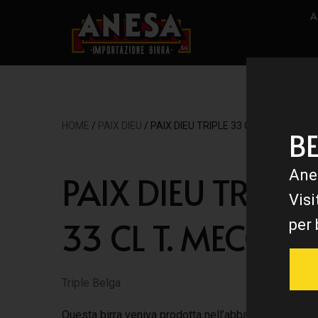
A
HOME
/
PAIX DIEU
/ PAIX DIEU TRIPLE 33 CL T. MECC.
B
Ane
PAIX DIEU TRIPLE
Visi
33 CL T. MECC.
per 
Triple Belga
Questa birra veniva prodotta nell’abbazia di Paix Di