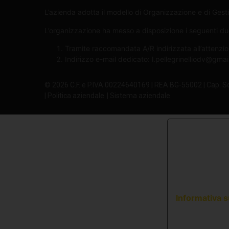
L’azienda adotta il modello di Organizzazione e di Gesti
L’organizzazione ha messo a disposizione i seguenti due 
Tramite raccomandata A/R indirizzata all’attenzio
Indirizzo e-mail dedicato:
l.pellegrinelliodv@gma
© 2026 C.F. e P.IVA 00224640169 | REA BG-55002 | Cap. S
| Politica aziendale
| Sistema aziendale
Informativa s