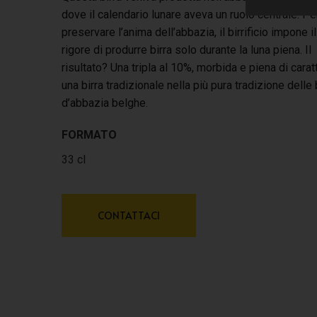
dove il calendario lunare aveva un ruolo centrale. Pe
preservare l’anima dell’abbazia, il birrificio impone il
rigore di produrre birra solo durante la luna piena. Il
risultato? Una tripla al 10%, morbida e piena di carat
una birra tradizionale nella più pura tradizione delle 
d’abbazia belghe.
FORMATO
33 cl
CONTATTACI