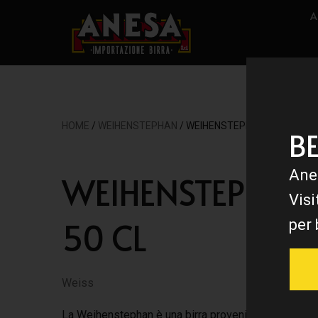
A
HOME
/
WEIHENSTEPHAN
/ WEIHENSTEPHAN 50 CL
B
Ane
WEIHENSTEPHAN
Visi
50 CL
per 
Weiss
La Weihenstephan è una birra proveniente dal più an