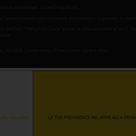
one ai sensi dell’art. 30 del D.Lgs 81/08
Canali Informativi per contattare direttamente l’Organismo di Vigilan
ne dell’OdV “Pellegrinelli Laura” presso la sede aziendale di Via C. B
il.com
oc. 500.000€
| Cookie policy
| Privacy policy
| Codice etico
ulla raccolta
LE TUE PREFERENZE RELATIVE ALLA PRIV