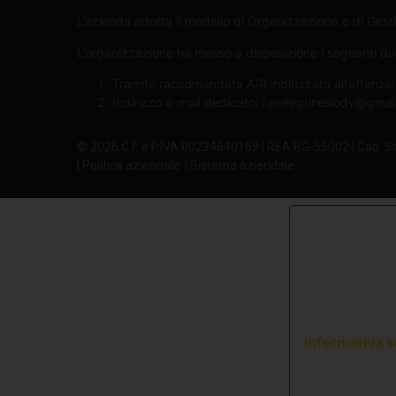
L’azienda adotta il modello di Organizzazione e di Gesti
L’organizzazione ha messo a disposizione i seguenti due 
Tramite raccomandata A/R indirizzata all’attenzio
Indirizzo e-mail dedicato:
l.pellegrinelliodv@gma
© 2026 C.F. e P.IVA 00224640169 | REA BG-55002 | Cap. S
| Politica aziendale
| Sistema aziendale
Informativa s