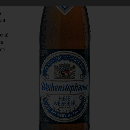
a
vuti
nana)
ta
ori