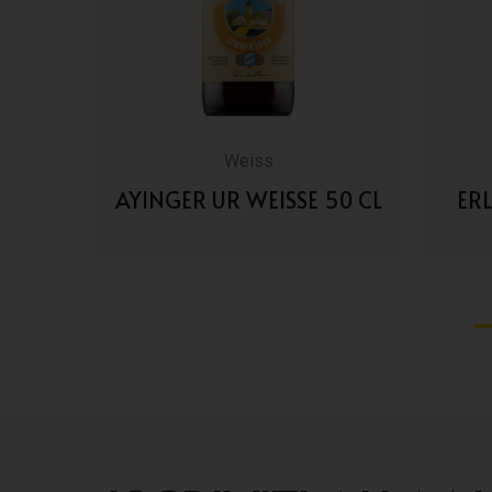
Weiss
50 CL
AYINGER UR WEISSE 50 CL
ER
VAI AI DETTAGLI
1