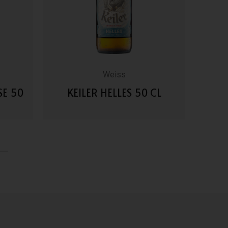
Weiss
SE 50
KEILER HELLES 50 CL
AYIN
VAI AI DETTAGLI