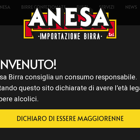
NESA
BIRRE CONFEZIONATE
FUSTI
SERVIZI
NEWS
ENVENUTO!
sa Birra consiglia un consumo responsabile.
tando questo sito dichiarate di avere l’età leg
bere alcolici.
DICHIARO DI ESSERE MAGGIORENNE
tico