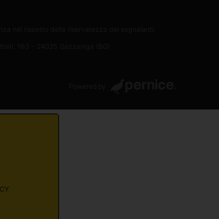
za nel rispetto della riservatezza dei segnalanti:
attisti, 163 – 24025 Gazzaniga (BG)
Powered by
ACY