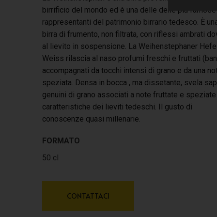
birrificio del mondo ed è una delle delle più famose
rappresentanti del patrimonio birrario tedesco. È un
birra di frumento, non filtrata, con riflessi ambrati do
al lievito in sospensione. La Weihenstephaner Hefe
Weiss rilascia al naso profumi freschi e fruttati (ba
accompagnati da tocchi intensi di grano e da una no
speziata. Densa in bocca , ma dissetante, svela sap
genuini di grano associati a note fruttate e speziate
caratteristiche dei lieviti tedeschi. Il gusto di
conoscenze quasi millenarie.
FORMATO
50 cl
CONTATTACI