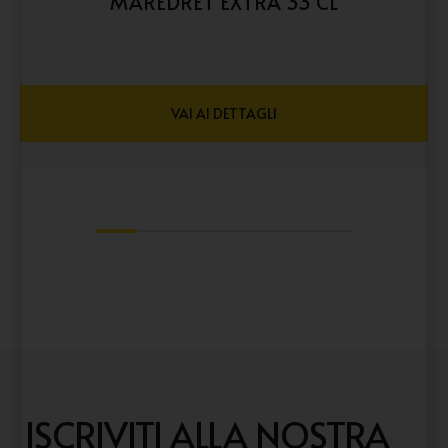
MAREDRET EXTRA 33 CL
VAI AI DETTAGLI
1
2
3
4
5
6
ISCRIVITI ALLA NOSTRA