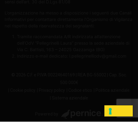
sensi dell’art. 30 del D.Lgs 81/08
L’organizzazione ha messo a disposizione i seguenti due Canali
Informativi per contattare direttamente l’Organismo di Vigilanza
nel rispetto della riservatezza dei segnalanti:
Tramite raccomandata A/R indirizzata all’attenzione
dell’OdV “Pellegrinelli Laura” presso la sede aziendale di
Via C. Battisti, 163 – 24025 Gazzaniga (BG)
Indirizzo e-mail dedicato:
l.pellegrinelliodv@gmail.com
© 2026 C.F. e P.IVA 00224640169 | REA BG-55002 | Cap. Soc.
500.000€
| Cookie policy
| Privacy policy
| Codice etico
| Politica aziendale
| Sistema aziendale
Powered by