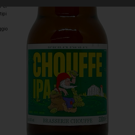
 Per
tipi
ggio