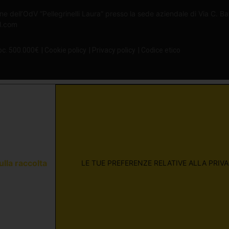
ne dell’OdV “Pellegrinelli Laura” presso la sede aziendale di Via C. B
il.com
oc. 500.000€
| Cookie policy
| Privacy policy
| Codice etico
ulla raccolta
LE TUE PREFERENZE RELATIVE ALLA PRIV