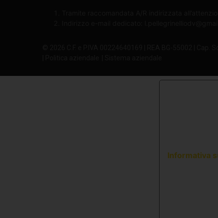
Tramite raccomandata A/R indirizzata all’attenzio
Indirizzo e-mail dedicato:
l.pellegrinelliodv@gma
© 2026 C.F. e P.IVA 00224640169 | REA BG-55002 | Cap. S
| Politica aziendale
| Sistema aziendale
Informativa s