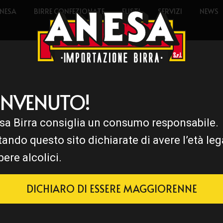
NESA
BIRRE CONFEZIONATE
FUSTI
SERVIZI
NEWS
ENVENUTO!
sa Birra consiglia un consumo responsabile.
tando questo sito dichiarate di avere l’età leg
bere alcolici.
DICHIARO DI ESSERE MAGGIORENNE
 una