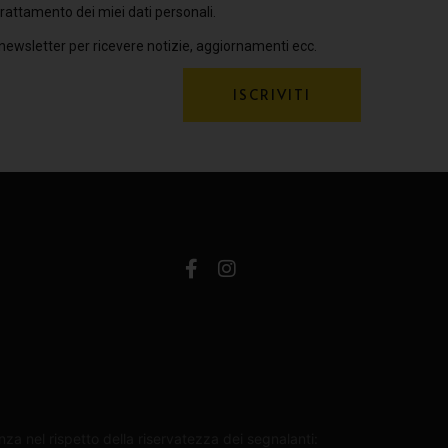
rattamento dei miei dati personali.
 newsletter per ricevere notizie, aggiornamenti ecc.
ISCRIVITI
za nel rispetto della riservatezza dei segnalanti: