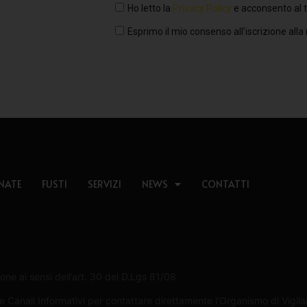
Ho letto la
Privacy Policy
e acconsento al t
Esprimo il mio consenso all’iscrizione alla
NATE
FUSTI
SERVIZI
NEWS
CONTATTI
one ai sensi dell’art. 30 del D.Lgs 81/08
Canali Informativi per contattare direttamente l’Organismo di Vigilan