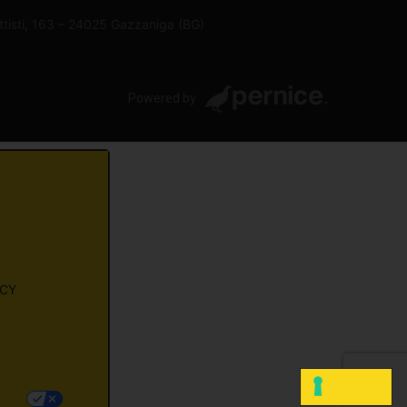
attisti, 163 – 24025 Gazzaniga (BG)
Powered by
ACY