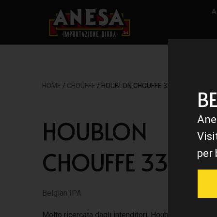
A
HOME
/
CHOUFFE
/ HOUBLON CHOUFFE 33 CL
B
Ane
HOUBLON
Visi
CHOUFFE 33 CL
per 
Belgian IPA
Molto ricercata dagli intenditori, Houblon Chouffe è