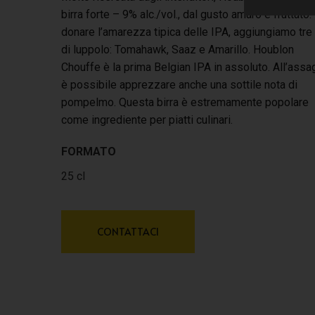
birra forte – 9% alc./vol., dal gusto amaro e fruttato.
donare l’amarezza tipica delle IPA, aggiungiamo tre 
di luppolo: Tomahawk, Saaz e Amarillo. Houblon
Chouffe è la prima Belgian IPA in assoluto. All’assa
è possibile apprezzare anche una sottile nota di
pompelmo. Questa birra è estremamente popolare
come ingrediente per piatti culinari.
FORMATO
25 cl
CONTATTACI