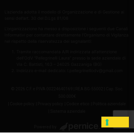
L’azienda adotta il modello di Organizzazione e di Gestione ai
sensi dell’art. 30 del D.Lgs 81/08
L’organizzazione ha messo a disposizione i seguenti due Canali
Informativi per contattare direttamente l’Organismo di Vigilanza
nel rispetto della riservatezza dei segnalanti:
Tramite raccomandata A/R indirizzata all’attenzione
dell’OdV “Pellegrinelli Laura” presso la sede aziendale di
Via C. Battisti, 163 – 24025 Gazzaniga (BG)
Indirizzo e-mail dedicato:
l.pellegrinelliodv@gmail.com
© 2026 C.F. e P.IVA 00224640169 | REA BG-55002 | Cap. Soc.
500.000€
| Cookie policy
| Privacy policy
| Codice etico
| Politica aziendale
| Sistema aziendale
Powered by