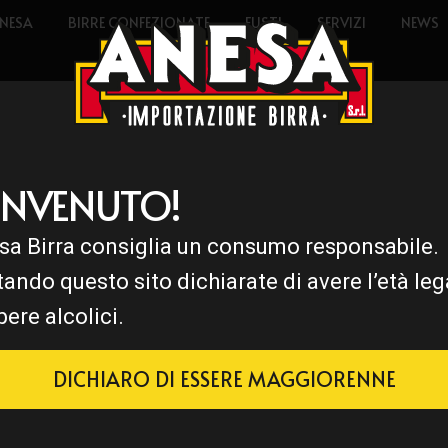
NESA
BIRRE CONFEZIONATE
FUSTI
SERVIZI
NEWS
ENVENUTO!
sa Birra consiglia un consumo responsabile.
tando questo sito dichiarate di avere l’età leg
bere alcolici.
DICHIARO DI ESSERE MAGGIORENNE