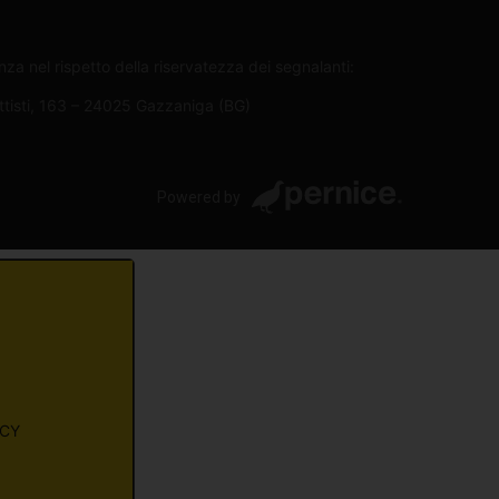
za nel rispetto della riservatezza dei segnalanti:
attisti, 163 – 24025 Gazzaniga (BG)
Powered by
ACY