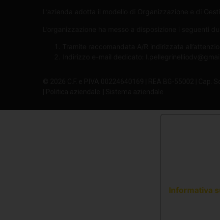
L’azienda adotta il modello di Organizzazione e di Gesti
L’organizzazione ha messo a disposizione i seguenti due 
Tramite raccomandata A/R indirizzata all’attenzio
Indirizzo e-mail dedicato:
l.pellegrinelliodv@gma
© 2026 C.F. e P.IVA 00224640169 | REA BG-55002 | Cap. S
| Politica aziendale
| Sistema aziendale
Informativa s