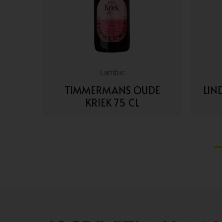
Lambic
 CL
TIMMERMANS OUDE
LIN
KRIEK 75 CL
VAI AI DETTAGLI
1