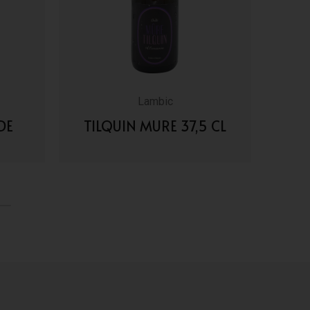
Lambic
DE
TILQUIN MURE 37,5 CL
TIL
VAI AI DETTAGLI