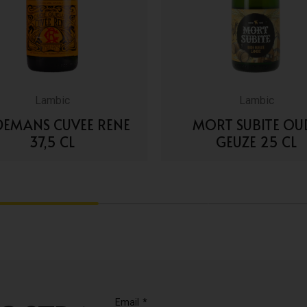
Lambic
Lambic
DEMANS CUVEE RENE
MORT SUBITE OU
37,5 CL
GEUZE 25 CL
VAI AI DETTAGLI
VAI AI DETTAGLI
2
3
Email