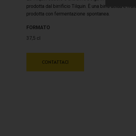
prodotta dal birrificio Tilquin. È una birra acida e frutt
prodotta con fermentazione spontanea.
FORMATO
37,5 cl
CONTATTACI