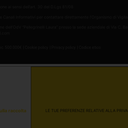
one ai sensi dell’art. 30 del D.Lgs 81/08
Canali Informativi per contattare direttamente l’Organismo di Vigilan
ne dell’OdV “Pellegrinelli Laura” presso la sede aziendale di Via C. B
il.com
oc. 500.000€
| Cookie policy
| Privacy policy
| Codice etico
ulla raccolta
LE TUE PREFERENZE RELATIVE ALLA PRIV