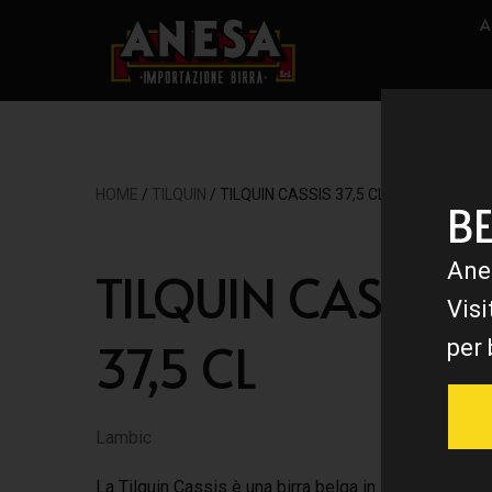
A
HOME
/
TILQUIN
/ TILQUIN CASSIS 37,5 CL
B
Ane
TILQUIN CASSIS
Visi
37,5 CL
per 
Lambic
La Tilquin Cassis è una birra belga in stile Lambic,