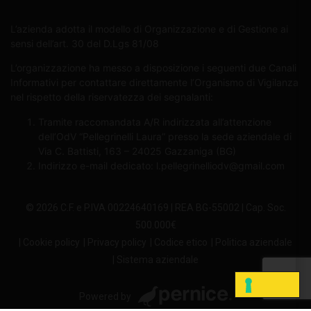
L’azienda adotta il modello di Organizzazione e di Gestione ai
sensi dell’art. 30 del D.Lgs 81/08
L’organizzazione ha messo a disposizione i seguenti due Canali
Informativi per contattare direttamente l’Organismo di Vigilanza
nel rispetto della riservatezza dei segnalanti:
Tramite raccomandata A/R indirizzata all’attenzione
dell’OdV “Pellegrinelli Laura” presso la sede aziendale di
Via C. Battisti, 163 – 24025 Gazzaniga (BG)
Indirizzo e-mail dedicato:
l.pellegrinelliodv@gmail.com
© 2026 C.F. e P.IVA 00224640169 | REA BG-55002 | Cap. Soc.
500.000€
| Cookie policy
| Privacy policy
| Codice etico
| Politica aziendale
| Sistema aziendale
Powered by