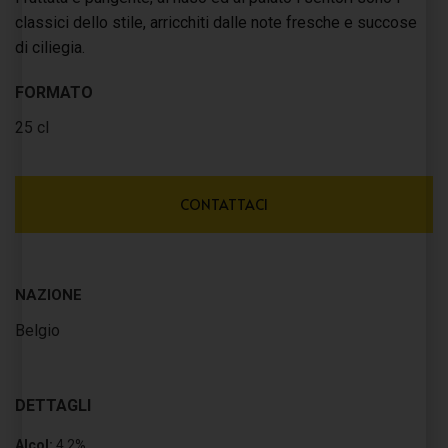
classici dello stile, arricchiti dalle note fresche e succose
di ciliegia.
FORMATO
25 cl
CONTATTACI
NAZIONE
Belgio
DETTAGLI
Alcol:
4,2%