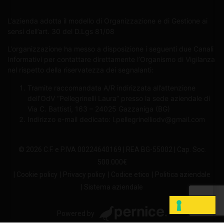
L’azienda adotta il modello di Organizzazione e di Gestione ai
sensi dell’art. 30 del D.Lgs 81/08
L’organizzazione ha messo a disposizione i seguenti due Canali
Informativi per contattare direttamente l’Organismo di Vigilanza
nel rispetto della riservatezza dei segnalanti:
Tramite raccomandata A/R indirizzata all’attenzione
dell’OdV “Pellegrinelli Laura” presso la sede aziendale di
Via C. Battisti, 163 – 24025 Gazzaniga (BG)
Indirizzo e-mail dedicato:
l.pellegrinelliodv@gmail.com
© 2026 C.F. e P.IVA 00224640169 | REA BG-55002 | Cap. Soc.
500.000€
| Cookie policy
| Privacy policy
| Codice etico
| Politica aziendale
| Sistema aziendale
Powered by