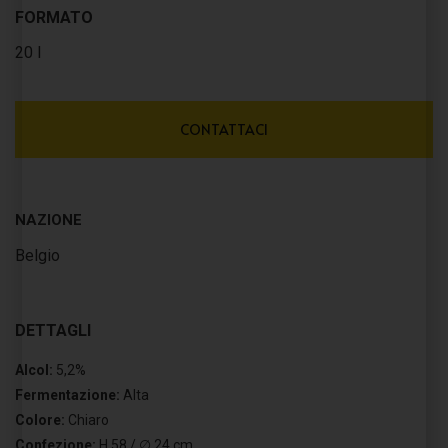
FORMATO
20 l
CONTATTACI
NAZIONE
Belgio
DETTAGLI
Alcol:
5,2%
Fermentazione:
Alta
Colore:
Chiaro
Confezione:
H 58 / ∅ 24 cm