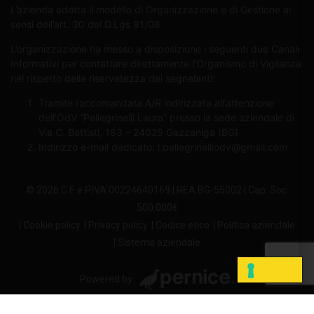
L’azienda adotta il modello di Organizzazione e di Gestione ai
sensi dell’art. 30 del D.Lgs 81/08
L’organizzazione ha messo a disposizione i seguenti due Canali
Informativi per contattare direttamente l’Organismo di Vigilanza
nel rispetto della riservatezza dei segnalanti:
Tramite raccomandata A/R indirizzata all’attenzione
dell’OdV “Pellegrinelli Laura” presso la sede aziendale di
Via C. Battisti, 163 – 24025 Gazzaniga (BG)
Indirizzo e-mail dedicato:
l.pellegrinelliodv@gmail.com
© 2026 C.F. e P.IVA 00224640169 | REA BG-55002 | Cap. Soc.
500.000€
| Cookie policy
| Privacy policy
| Codice etico
| Politica aziendale
| Sistema aziendale
Powered by