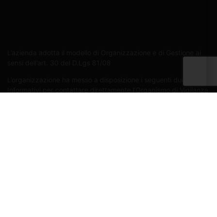
L’azienda adotta il modello di Organizzazione e di Gestione ai
sensi dell’art. 30 del D.Lgs 81/08
L’organizzazione ha messo a disposizione i seguenti due Canali
Informativi per contattare direttamente l’Organismo di Vigilanza
nel rispetto della riservatezza dei segnalanti:
Tramite raccomandata A/R indirizzata all’attenzione
dell’OdV “Pellegrinelli Laura” presso la sede aziendale di
Via C. Battisti, 163 – 24025 Gazzaniga (BG)
Indirizzo e-mail dedicato:
l.pellegrinelliodv@gmail.com
© 2026 C.F. e P.IVA 00224640169 | REA BG-55002 | Cap. Soc.
500.000€
| Cookie policy
| Privacy policy
| Codice etico
| Politica aziendale
| Sistema aziendale