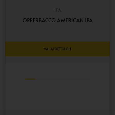
IPA
OPPERBACCO AMERICAN IPA
VAI AI DETTAGLI
1
2
3
4
5
6