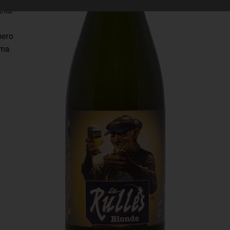
ella
hero
oma.