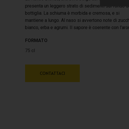
presenta un leggero strato di sedimenti sul fondo d
bottiglia. La schiuma è morbida e cremosa, e si
mantiene a lungo. Al naso si avvertono note di zucc
bianco, erba e agrumi. Il sapore è coerente con l’ar
FORMATO
75 cl
CONTATTACI