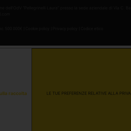
ne dell’OdV “Pellegrinelli Laura” presso la sede aziendale di Via C. B
il.com
oc. 500.000€
| Cookie policy
| Privacy policy
| Codice etico
ulla raccolta
LE TUE PREFERENZE RELATIVE ALLA PRIV