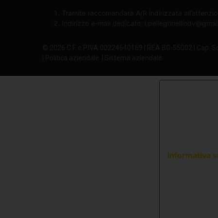
Tramite raccomandata A/R indirizzata all’attenzio
Indirizzo e-mail dedicato:
l.pellegrinelliodv@gma
© 2026 C.F. e P.IVA 00224640169 | REA BG-55002 | Cap. S
| Politica aziendale
| Sistema aziendale
Informativa s