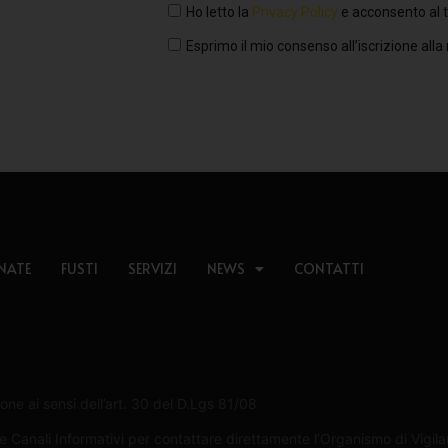
Ho letto la
Privacy Policy
e acconsento al t
Esprimo il mio consenso all’iscrizione alla
NATE
FUSTI
SERVIZI
NEWS
CONTATTI
one ai sensi dell’art. 30 del D.Lgs 81/08
Canali Informativi per contattare direttamente l’Organismo di Vigilan