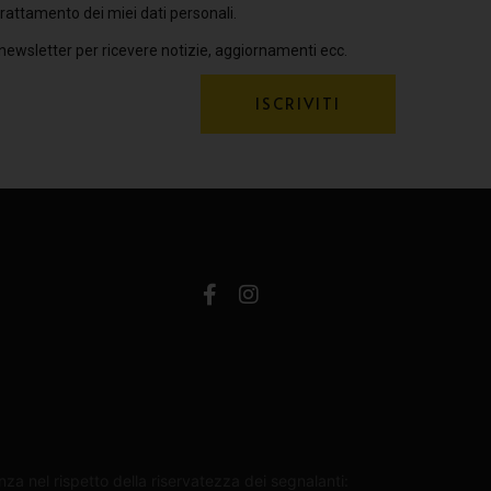
rattamento dei miei dati personali.
 newsletter per ricevere notizie, aggiornamenti ecc.
ISCRIVITI
za nel rispetto della riservatezza dei segnalanti: