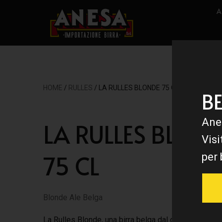
A
HOME
/
RULLES
/ LA RULLES BLONDE 75 CL
B
Ane
LA RULLES BLON
Visi
75 CL
per 
Blonde Ale Belga
La Rulles Blonde, una birra belga dal colore dorato,