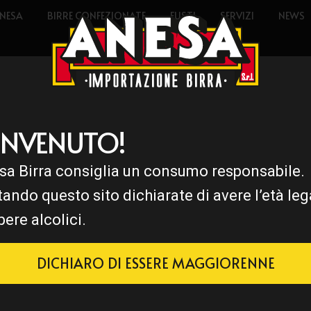
NESA
BIRRE CONFEZIONATE
FUSTI
SERVIZI
NEWS
ENVENUTO!
sa Birra consiglia un consumo responsabile.
DE
tando questo sito dichiarate di avere l’età leg
bere alcolici.
DICHIARO DI ESSERE MAGGIORENNE