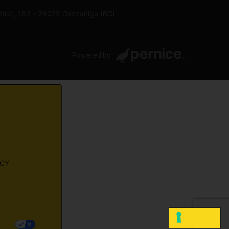
attisti, 163 – 24025 Gazzaniga (BG)
Powered by
ACY