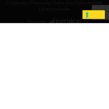
| Cookie policy
| Privacy policy
| Codice etico
| Politica aziendale
| Sistema aziendale
Powered by
LE TUE PREFERENZE RELATIVE ALLA PRIVACY