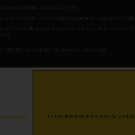
one ai sensi dell’art. 30 del D.Lgs 81/08
Canali Informativi per contattare direttamente l’Organismo di Vigilan
ne dell’OdV “Pellegrinelli Laura” presso la sede aziendale di Via C. B
il.com
oc. 500.000€
| Cookie policy
| Privacy policy
| Codice etico
ulla raccolta
LE TUE PREFERENZE RELATIVE ALLA PRIV