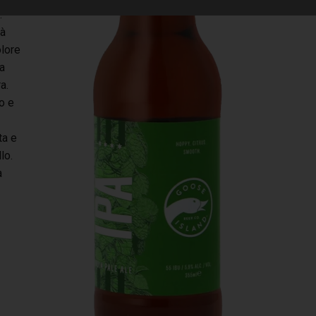
.
rà
olore
a
a.
o e
ta e
lo.
a