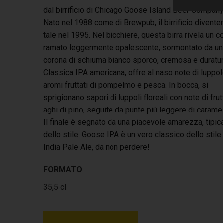
dal birrificio di Chicago Goose Island Beer Company
Nato nel 1988 come di Brewpub, il birrificio divente
tale nel 1995. Nel bicchiere, questa birra rivela un c
ramato leggermente opalescente, sormontato da un
corona di schiuma bianco sporco, cremosa e duratur
Classica IPA americana, offre al naso note di luppol
aromi fruttati di pompelmo e pesca. In bocca, si
sprigionano sapori di luppoli floreali con note di frut
aghi di pino, seguite da punte più leggere di caramel
Il finale è segnato da una piacevole amarezza, tipic
dello stile. Goose IPA è un vero classico dello stile
India Pale Ale, da non perdere!
FORMATO
35,5 cl