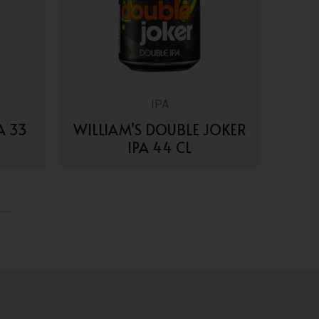
IPA
A 33
WILLIAM’S DOUBLE JOKER
WIL
IPA 44 CL
VAI AI DETTAGLI