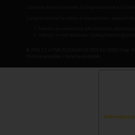
L’azienda adotta il modello di Organizzazione e di Gesti
L’organizzazione ha messo a disposizione i seguenti due 
Tramite raccomandata A/R indirizzata all’attenzio
Indirizzo e-mail dedicato:
l.pellegrinelliodv@gma
© 2026 C.F. e P.IVA 00224640169 | REA BG-55002 | Cap. S
| Politica aziendale
| Sistema aziendale
Informativa s