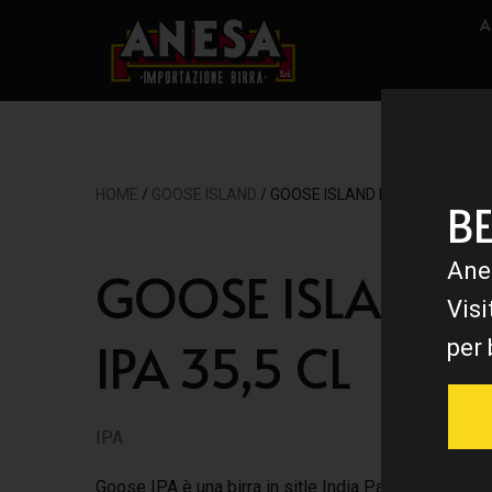
A
HOME
/
GOOSE ISLAND
/ GOOSE ISLAND IPA 35,5 CL
B
Ane
GOOSE ISLAND
Visi
IPA 35,5 CL
per 
IPA
Goose IPA è una birra in sitle India Pale Ale é prodo