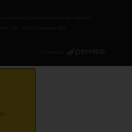
za nel rispetto della riservatezza dei segnalanti:
attisti, 163 – 24025 Gazzaniga (BG)
Powered by
ACY