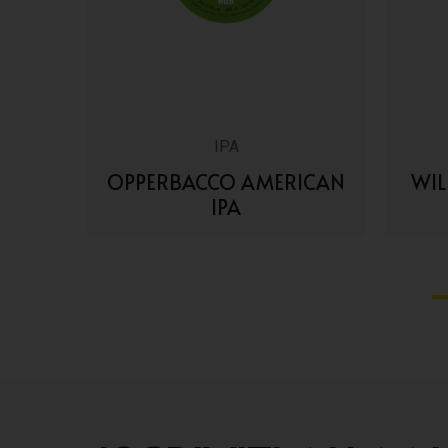
IPA
 CL
OPPERBACCO AMERICAN
WIL
IPA
VAI AI DETTAGLI
1