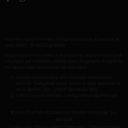
L’azienda adotta il modello di Organizzazione e di Gestione ai
sensi dell’art. 30 del D.Lgs 81/08
L’organizzazione ha messo a disposizione i seguenti due Canali
Informativi per contattare direttamente l’Organismo di Vigilanza
nel rispetto della riservatezza dei segnalanti:
Tramite raccomandata A/R indirizzata all’attenzione
dell’OdV “Pellegrinelli Laura” presso la sede aziendale di
Via C. Battisti, 163 – 24025 Gazzaniga (BG)
Indirizzo e-mail dedicato:
l.pellegrinelliodv@gmail.com
© 2026 C.F. e P.IVA 00224640169 | REA BG-55002 | Cap. Soc.
500.000€
| Cookie policy
| Privacy policy
| Codice etico
| Politica aziendale