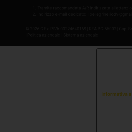
Tramite raccomandata A/R indirizzata all’attenzio
Indirizzo e-mail dedicato:
l.pellegrinelliodv@gma
© 2026 C.F. e P.IVA 00224640169 | REA BG-55002 | Cap. S
| Politica aziendale
| Sistema aziendale
Informativa s