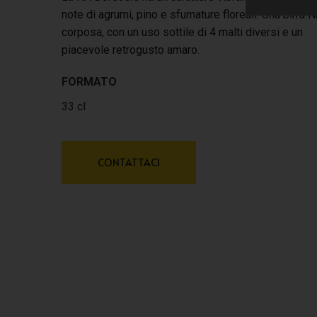
note di agrumi, pino e sfumature floreali. Una birra 
corposa, con un uso sottile di 4 malti diversi e un
piacevole retrogusto amaro.
FORMATO
33 cl
CONTATTACI