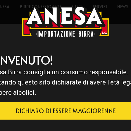
NESA
BIRRE CONFEZIONATE
FUSTI
SERVIZI
NEWS
ENVENUTO!
sa Birra consiglia un consumo responsabile.
tando questo sito dichiarate di avere l’età leg
bere alcolici.
DICHIARO DI ESSERE MAGGIORENNE
, con