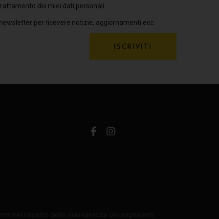
rattamento dei miei dati personali.
 newsletter per ricevere notizie, aggiornamenti ecc.
ISCRIVITI
za nel rispetto della riservatezza dei segnalanti: