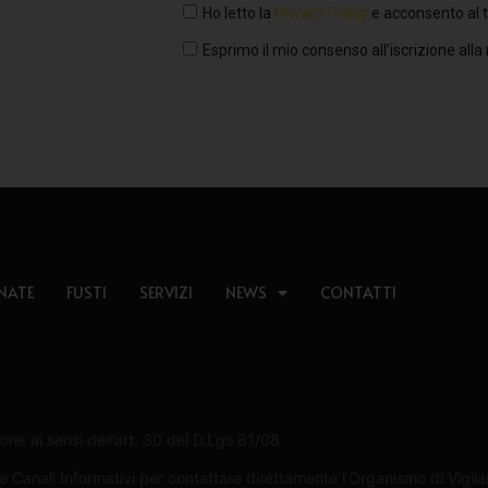
Ho letto la
Privacy Policy
e acconsento al t
Esprimo il mio consenso all’iscrizione alla
NATE
FUSTI
SERVIZI
NEWS
CONTATTI
one ai sensi dell’art. 30 del D.Lgs 81/08
Canali Informativi per contattare direttamente l’Organismo di Vigilan