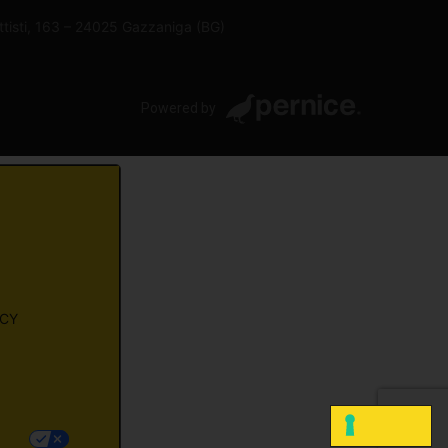
attisti, 163 – 24025 Gazzaniga (BG)
Powered by
ACY