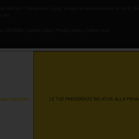
ne dell’OdV “Pellegrinelli Laura” presso la sede aziendale di Via C. B
il.com
oc. 500.000€
| Cookie policy
| Privacy policy
| Codice etico
ulla raccolta
LE TUE PREFERENZE RELATIVE ALLA PRIV