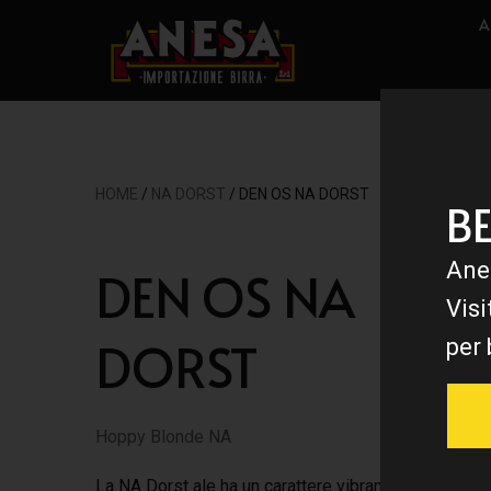
A
HOME
/
NA DORST
/ DEN OS NA DORST
B
Ane
DEN OS NA
Visi
DORST
per 
Hoppy Blonde NA
La NA Dorst ale ha un carattere vibrante e luppolato