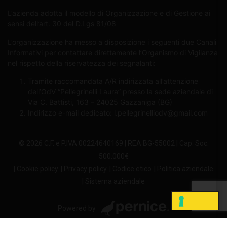
L’azienda adotta il modello di Organizzazione e di Gestione ai
sensi dell’art. 30 del D.Lgs 81/08
L’organizzazione ha messo a disposizione i seguenti due Canali
Informativi per contattare direttamente l’Organismo di Vigilanza
nel rispetto della riservatezza dei segnalanti:
Tramite raccomandata A/R indirizzata all’attenzione
dell’OdV “Pellegrinelli Laura” presso la sede aziendale di
Via C. Battisti, 163 – 24025 Gazzaniga (BG)
Indirizzo e-mail dedicato:
l.pellegrinelliodv@gmail.com
© 2026 C.F. e P.IVA 00224640169 | REA BG-55002 | Cap. Soc.
500.000€
| Cookie policy
| Privacy policy
| Codice etico
| Politica aziendale
| Sistema aziendale
Powered by