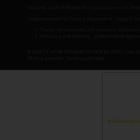
L’azienda adotta il modello di Organizzazione e di Gesti
L’organizzazione ha messo a disposizione i seguenti due 
Tramite raccomandata A/R indirizzata all’attenzio
Indirizzo e-mail dedicato:
l.pellegrinelliodv@gma
© 2026 C.F. e P.IVA 00224640169 | REA BG-55002 | Cap. S
| Politica aziendale
| Sistema aziendale
Informativa s