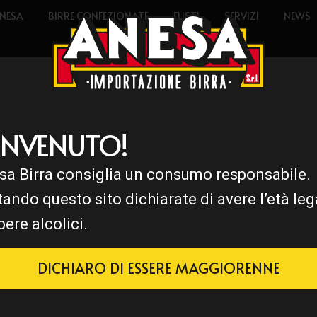
NESA
BIRRE CONFEZIONATE
FUSTI
SERVIZI
NEWS
ENVENUTO!
sa Birra consiglia un consumo responsabile.
E
tando questo sito dichiarate di avere l’età leg
bere alcolici.
DICHIARO DI ESSERE MAGGIORENNE