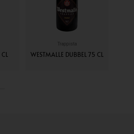
Trappista
 CL
WESTMALLE DUBBEL 75 CL
WEST
VAI AI DETTAGLI