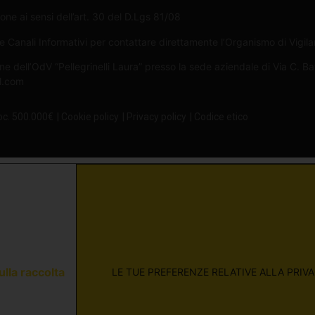
one ai sensi dell’art. 30 del D.Lgs 81/08
Canali Informativi per contattare direttamente l’Organismo di Vigilan
ne dell’OdV “Pellegrinelli Laura” presso la sede aziendale di Via C. B
il.com
oc. 500.000€
| Cookie policy
| Privacy policy
| Codice etico
ulla raccolta
LE TUE PREFERENZE RELATIVE ALLA PRIV