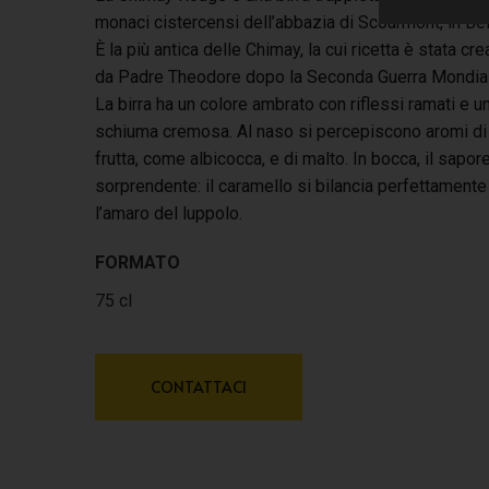
monaci cistercensi dell’abbazia di Scourmont, in Bel
È la più antica delle Chimay, la cui ricetta è stata cre
da Padre Theodore dopo la Seconda Guerra Mondial
La birra ha un colore ambrato con riflessi ramati e u
schiuma cremosa. Al naso si percepiscono aromi di
frutta, come albicocca, e di malto. In bocca, il sapor
sorprendente: il caramello si bilancia perfettamente
l’amaro del luppolo.
FORMATO
75 cl
CONTATTACI