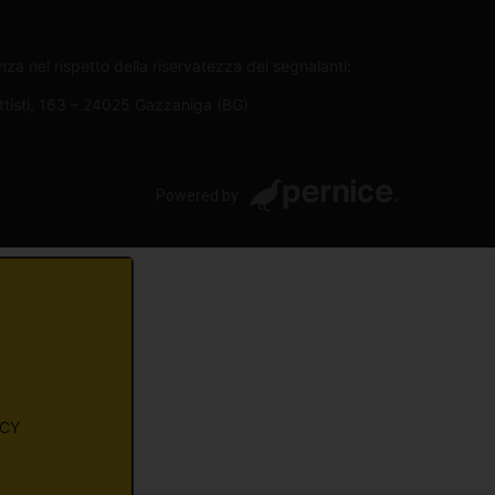
za nel rispetto della riservatezza dei segnalanti:
attisti, 163 – 24025 Gazzaniga (BG)
Powered by
ACY