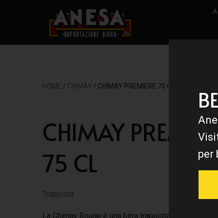
A
HOME
/
CHIMAY
/ CHIMAY PREMIERE 75 CL
B
Ane
CHIMAY PREMIER
Visi
75 CL
per 
Trappista
La Chimay Rouge è una birra trappista prodotta dai