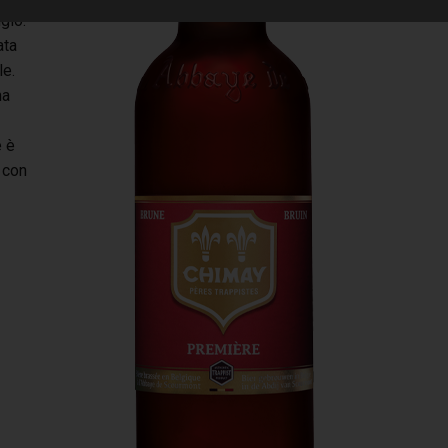
gio.
ata
e.
na
e è
 con