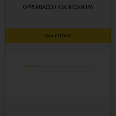
OPPERBACCO AMERICAN IPA
VAI AI DETTAGLI
1
2
3
4
5
6