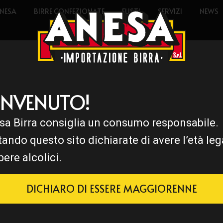
NESA
BIRRE CONFEZIONATE
FUSTI
SERVIZI
NEWS
ENVENUTO!
sa Birra consiglia un consumo responsabile.
K
tando questo sito dichiarate di avere l’età leg
bere alcolici.
DICHIARO DI ESSERE MAGGIORENNE