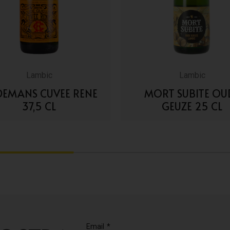
Lambic
Lambic
DEMANS CUVEE RENE
MORT SUBITE OU
37,5 CL
GEUZE 25 CL
VAI AI DETTAGLI
VAI AI DETTAGLI
2
3
Email