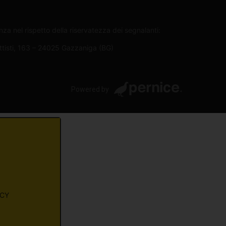
za nel rispetto della riservatezza dei segnalanti:
attisti, 163 – 24025 Gazzaniga (BG)
Powered by
ACY