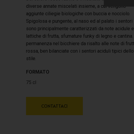
diverse annate miscelati insieme, a cui vengono
aggiunte ciliegie biologiche con buccia e nocciolo.
Spigolosa e pungente, al naso ed al palato i sentori
sono principalmente caratterizzati da note acidule e
lattiche di frutta, sfumature funky di legno e cantina.
permanenza nel bicchiere da risalto alle note di frut
rossa, ben bilanciate con i sentori aciduli tipici dello
stile.
FORMATO
75 cl
CONTATTACI