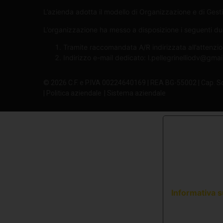
L’azienda adotta il modello di Organizzazione e di Gesti
L’organizzazione ha messo a disposizione i seguenti due 
Tramite raccomandata A/R indirizzata all’attenzio
Indirizzo e-mail dedicato:
l.pellegrinelliodv@gma
© 2026 C.F. e P.IVA 00224640169 | REA BG-55002 | Cap. S
| Politica aziendale
| Sistema aziendale
Informativa s