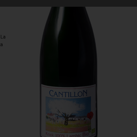
 La
ta