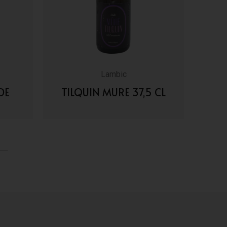
Lambic
DE
TILQUIN MURE 37,5 CL
TIL
VAI AI DETTAGLI