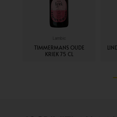
Lambic
 CL
TIMMERMANS OUDE
LIN
KRIEK 75 CL
VAI AI DETTAGLI
1