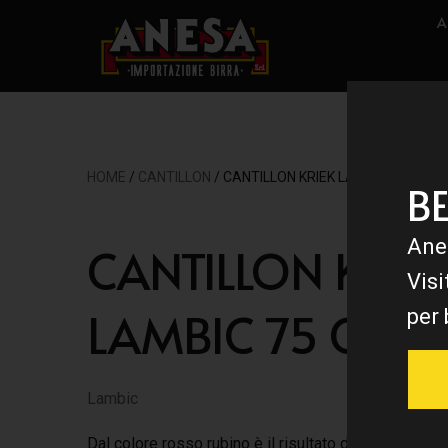
A
HOME
/
CANTILLON
/ CANTILLON KRIEK LAMBIC 75 CL
B
Ane
CANTILLON KRIE
Visi
LAMBIC 75 CL
per 
Lambic
Dal colore rosso rubino è il risultato di Lambic di