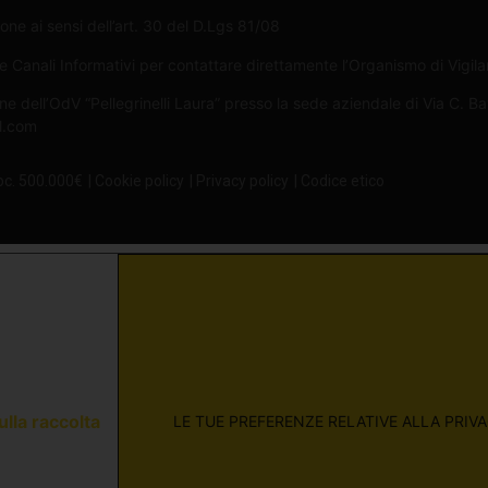
one ai sensi dell’art. 30 del D.Lgs 81/08
Canali Informativi per contattare direttamente l’Organismo di Vigilan
ne dell’OdV “Pellegrinelli Laura” presso la sede aziendale di Via C. B
il.com
oc. 500.000€
| Cookie policy
| Privacy policy
| Codice etico
ulla raccolta
LE TUE PREFERENZE RELATIVE ALLA PRIV