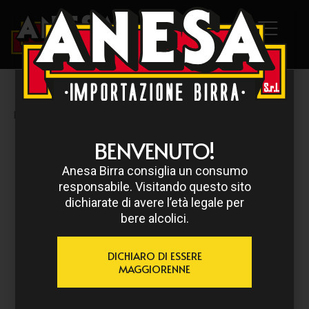
HOME
/
BECK'S
/ BECK’S ANALCOLICA 33 CL
BENVENUTO!
Anesa Birra consiglia un consumo
responsabile. Visitando questo sito
dichiarate di avere l’età legale per
bere alcolici.
DICHIARO DI ESSERE
MAGGIORENNE