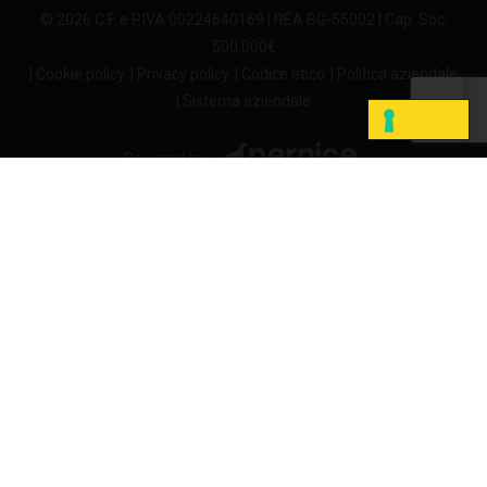
© 2026 C.F. e P.IVA 00224640169 | REA BG-55002 | Cap. Soc.
500.000€
| Cookie policy
| Privacy policy
| Codice etico
| Politica aziendale
| Sistema aziendale
Powered by
LE TUE PREFERENZE RELATIVE ALLA PRIVACY