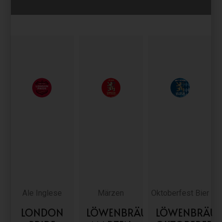
RISULTATI RICERCA PER:
Ale Inglese
Märzen
Oktoberfest Bier
LONDON
LÖWENBRÄU
LÖWENBRÄU