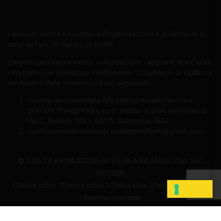
L’azienda adotta il modello di Organizzazione e di Gestione ai
sensi dell’art. 30 del D.Lgs 81/08
L’organizzazione ha messo a disposizione i seguenti due Canali
Informativi per contattare direttamente l’Organismo di Vigilanza
nel rispetto della riservatezza dei segnalanti:
Tramite raccomandata A/R indirizzata all’attenzione
dell’OdV “Pellegrinelli Laura” presso la sede aziendale di
Via C. Battisti, 163 – 24025 Gazzaniga (BG)
Indirizzo e-mail dedicato:
l.pellegrinelliodv@gmail.com
© 2026 C.F. e P.IVA 00224640169 | REA BG-55002 | Cap. Soc.
500.000€
| Cookie policy
| Privacy policy
| Codice etico
| Politica aziendale
| Sistema aziendale