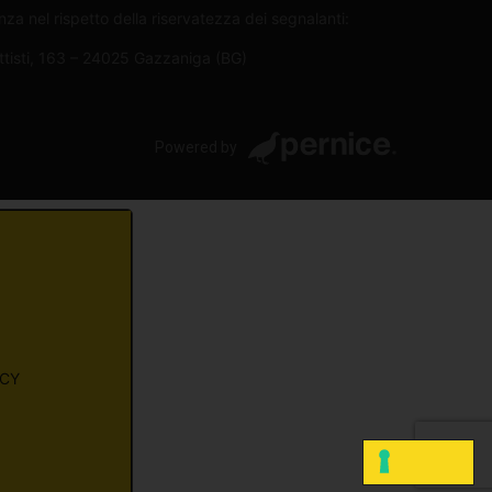
za nel rispetto della riservatezza dei segnalanti:
attisti, 163 – 24025 Gazzaniga (BG)
Powered by
ACY