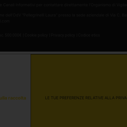
Canali Informativi per contattare direttamente l’Organismo di Vigilan
ne dell’OdV “Pellegrinelli Laura” presso la sede aziendale di Via C. B
il.com
oc. 500.000€
| Cookie policy
| Privacy policy
| Codice etico
ulla raccolta
LE TUE PREFERENZE RELATIVE ALLA PRIV