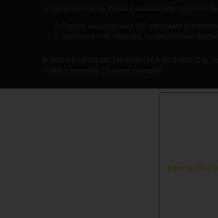
L’organizzazione ha messo a disposizione i seguenti due 
Tramite raccomandata A/R indirizzata all’attenzio
Indirizzo e-mail dedicato:
l.pellegrinelliodv@gma
© 2026 C.F. e P.IVA 00224640169 | REA BG-55002 | Cap. S
| Politica aziendale
| Sistema aziendale
Informativa s