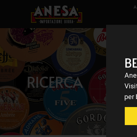
A
B
RICERCA
Ane
Visi
per 