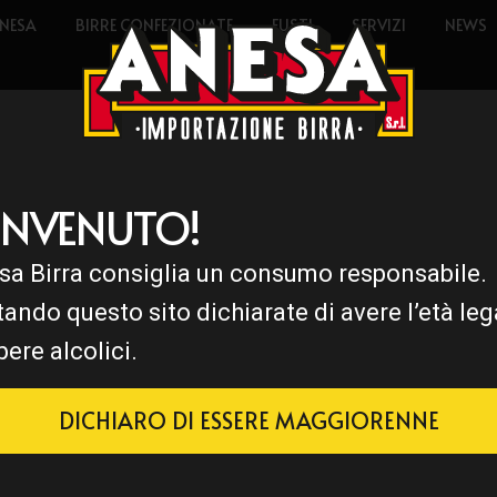
NESA
BIRRE CONFEZIONATE
FUSTI
SERVIZI
NEWS
ENVENUTO!
sa Birra consiglia un consumo responsabile.
tando questo sito dichiarate di avere l’età leg
bere alcolici.
DICHIARO DI ESSERE MAGGIORENNE