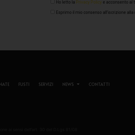
Ho letto la
Privacy Policy
e acconsento al t
Esprimo il mio consenso all’iscrizione alla
NATE
FUSTI
SERVIZI
NEWS
CONTATTI
one ai sensi dell’art. 30 del D.Lgs 81/08