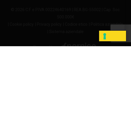
© 2026 C.F. e P.IVA 00224640169 | REA BG-55002 | Cap. Soc.
500.000€
| Cookie policy
| Privacy policy
| Codice etico
| Politica aziendale
| Sistema aziendale
Powered by
LE TUE PREFERENZE RELATIVE ALLA PRIVACY