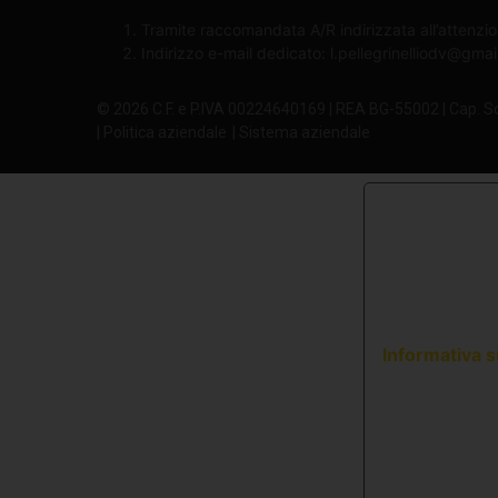
Tramite raccomandata A/R indirizzata all’attenzio
Indirizzo e-mail dedicato:
l.pellegrinelliodv@gma
© 2026 C.F. e P.IVA 00224640169 | REA BG-55002 | Cap. S
| Politica aziendale
| Sistema aziendale
Informativa s