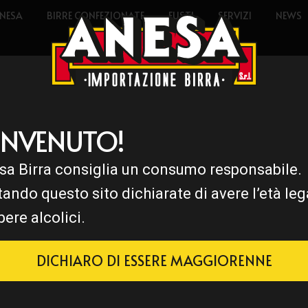
NESA
BIRRE CONFEZIONATE
FUSTI
SERVIZI
NEWS
ENVENUTO!
sa Birra consiglia un consumo responsabile.
tando questo sito dichiarate di avere l’età leg
bere alcolici.
DICHIARO DI ESSERE MAGGIORENNE