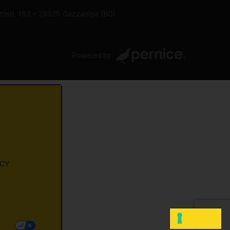
attisti, 163 – 24025 Gazzaniga (BG)
Powered by
ACY