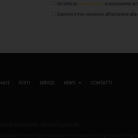
Ho letto la
Privacy Policy
e acconsento al t
Esprimo il mio consenso all’iscrizione alla
NATE
FUSTI
SERVIZI
NEWS
CONTATTI
one ai sensi dell’art. 30 del D.Lgs 81/08
Canali Informativi per contattare direttamente l’Organismo di Vigilan