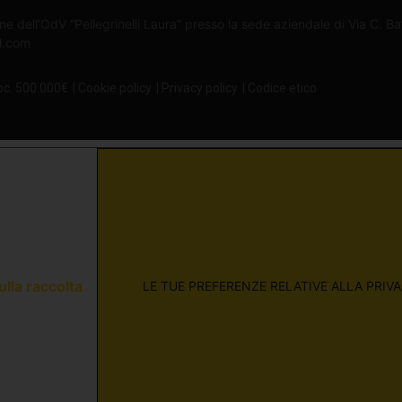
ne dell’OdV “Pellegrinelli Laura” presso la sede aziendale di Via C. B
il.com
oc. 500.000€
| Cookie policy
| Privacy policy
| Codice etico
ulla raccolta
LE TUE PREFERENZE RELATIVE ALLA PRIV