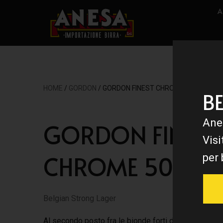
A
HOME
/
GORDON
/ GORDON FINEST CHROME 50 CL
B
Ane
GORDON FINEST
Visi
CHROME 50 CL
per 
Belgian Strong Lager
Al secondo posto fra le bionde forti della gamma