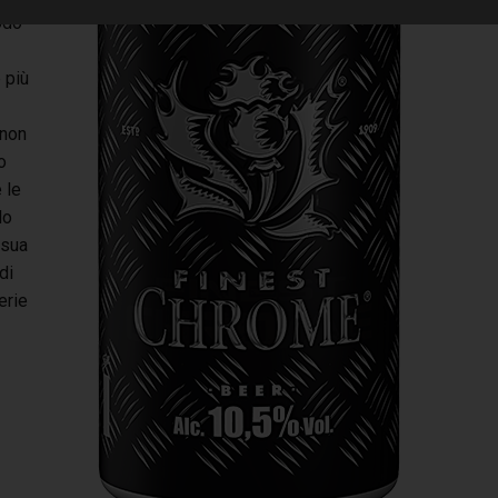
odo
 più
 non
o
 le
do
 sua
di
erie