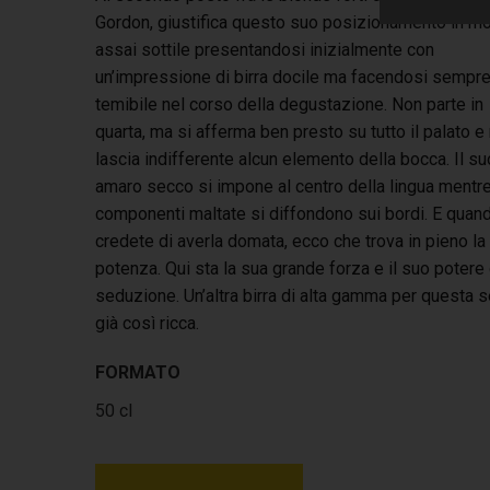
Gordon, giustifica questo suo posizionamento in m
assai sottile presentandosi inizialmente con
un’impressione di birra docile ma facendosi sempre
temibile nel corso della degustazione. Non parte in
quarta, ma si afferma ben presto su tutto il palato e
lascia indifferente alcun elemento della bocca. Il su
amaro secco si impone al centro della lingua mentre
componenti maltate si diffondono sui bordi. E quan
credete di averla domata, ecco che trova in pieno la
potenza. Qui sta la sua grande forza e il suo potere 
seduzione. Un’altra birra di alta gamma per questa s
già così ricca.
FORMATO
50 cl