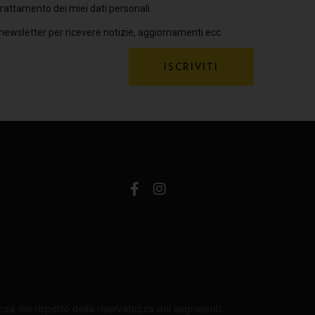
rattamento dei miei dati personali.
 newsletter per ricevere notizie, aggiornamenti ecc.
ISCRIVITI
za nel rispetto della riservatezza dei segnalanti: